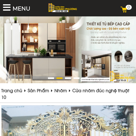
0
MENU
Trang chủ
Sản Phẩm
Nhôm
Cửa nhôm đúc nghệ thuật
10