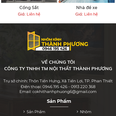
Cổng Sắt
Nhà để xe
Giá:
Liên hệ
Giá:
Liên hệ
VỀ CHÚNG TÔI
CÔNG TY TNHH TM NỘI THẤT THÀNH PHƯƠNG
Trụ sở chính: Thôn Tiến Hưng, Xã Tiến Lợi, TP. Phan Thiết
Điện thoại: 0946 195 426 - 0913 220 368
Email: cokhithanhphuong6@gmail.com
Sản Phẩm
Sản Phẩm
Nhôm