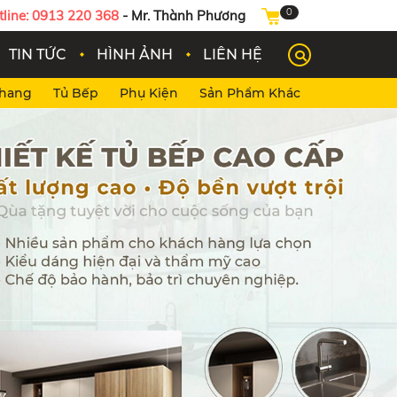
0
tline: 0913 220 368
- Mr. Thành Phương
TIN TỨC
HÌNH ẢNH
LIÊN HỆ
Thang
Tủ Bếp
Phụ Kiện
Sản Phẩm Khác