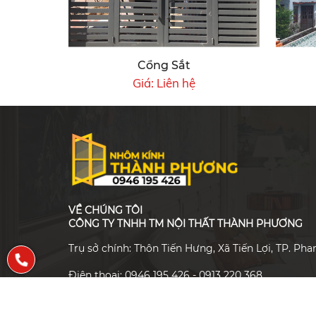
Cổng Sắt
Giá:
Liên hệ
VỀ CHÚNG TÔI
CÔNG TY TNHH TM NỘI THẤT THÀNH PHƯƠNG
Trụ sở chính: Thôn Tiến Hưng, Xã Tiến Lợi, TP. Pha
Điện thoại: 0946 195 426 - 0913 220 368
Email: cokhithanhphuong6@gmail.com