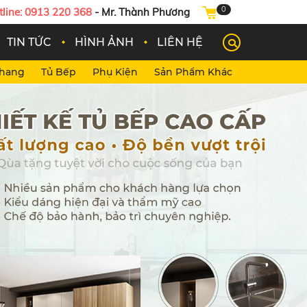
0
tline: 0913 220 368
- Mr. Thành Phương
TIN TỨC
HÌNH ẢNH
LIÊN HỆ
Thang
Tủ Bếp
Phụ Kiện
Sản Phẩm Khác