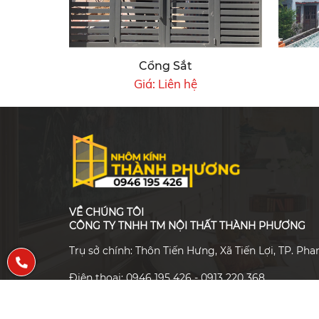
Cổng Sắt
Giá:
Liên hệ
VỀ CHÚNG TÔI
CÔNG TY TNHH TM NỘI THẤT THÀNH PHƯƠNG
Trụ sở chính: Thôn Tiến Hưng, Xã Tiến Lợi, TP. Pha
Điện thoại: 0946 195 426 - 0913 220 368
Email: cokhithanhphuong6@gmail.com